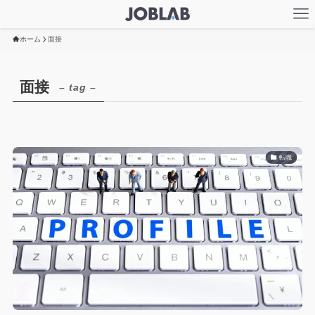
ホーム
面接
面接
– tag –
転職